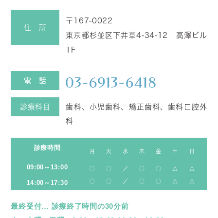
りを目にする機会が...
〒167-0022
住 所
東京都杉並区下井草4-34-12 高澤ビル
1F
電 話
2026年6月9日
診療科目
歯科、小児歯科、矯正歯科、歯科口腔外
鉄板焼をいただきました
科
こんにちは。院長の長谷川です。
診療時間
毎年、6月4日から10日までの...
月
火
水
木
金
土
日
09:00～13:00
○
○
／
○
○
△
△
○
○
／
○
○
△
△
14:00～17:30
最終受付… 診療終了時間の30分前