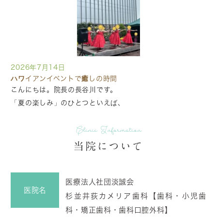
2026年7月14日
ハワイアンイベントで癒しの時間
こんにちは。院長の長谷川です。
「夏の楽しみ」のひとつといえば、
Clinic Information
当院について
医療法人社団淡誠会
医院名
2026年7月2日
杉並井荻カメリア歯科【歯科・小児歯
夜は歯が痛みやすい?!朝に痛みが引いても油断禁物！
科・矯正歯科・歯科口腔外科】
こんにちは。院長の長谷川です。 7月になると、七夕の笹飾