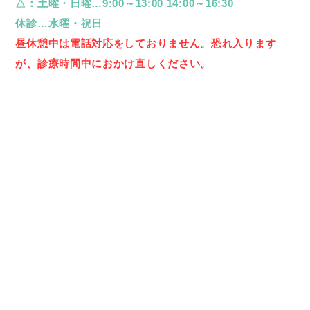
△：土曜・日曜…9:00～13:00 14:00～16:30
休診…水曜・祝日
2026年6月2日
昼休憩中
は電話対応をしておりません。恐れ入ります
「歯が2列に…」これって大丈夫？子どもの歯の生え変わり
が、診療時間中におかけ直しください。
トラブル
こんにちは。院長の長谷川です。
6月8日は「世界海洋デー」。海の大...
2026年5月14日
南の島でリフレッシュ
こんにちは。院長の長谷川です。
少しずつ夏の気配を感じる
...